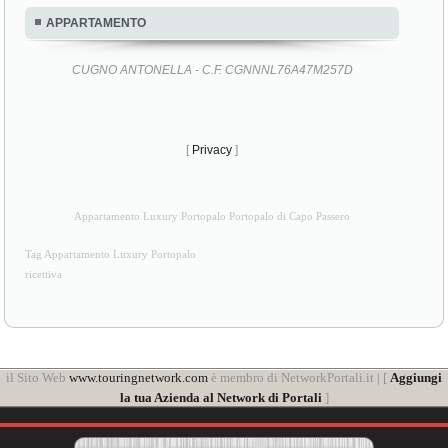
APPARTAMENTO
CUGNO ANTONELLA - C.F. CGNNNL76A47M257D
[
Privacy
]
Appartamento Luxury Portopalo Portopalo di Capo Passero
Tag Appartamento Luxury Portopalo
ricettiva
il Sito Web
www.touringnetwork.com
è membro di NetworkPortali.it | [
Aggiungi
la tua Azienda al Network di Portali
]