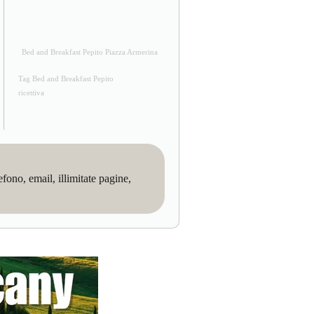
Bed and Breakfast Pepito Piazza Armerina
Tag Bed and Breakfast Pepito
ricettiva
no, email, illimitate pagine,