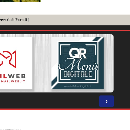
etwork di Portali
]
❯
la promozione!