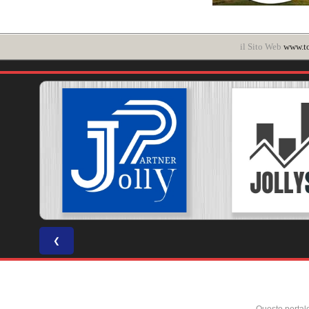
il Sito Web
www.t
❮
Questo portal