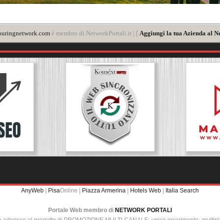
ouringnetwork.com
è membro di NetworkPortali.it | [
Aggiungi la tua Azienda al N
AnyWeb
|
Pisa
Online |
Piazza Armerina
|
Hotels Web
|
Italia Search
Portale Web membro di
NETWORK PORTALI
e aderisce al progetto di PROMOZIONE MULTI-CANALE: unico inserimento, multip