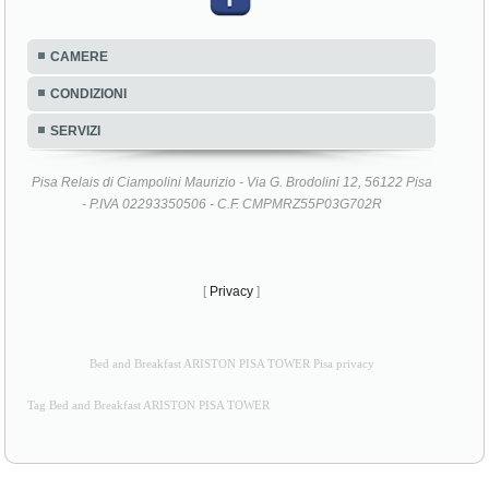
CAMERE
CONDIZIONI
SERVIZI
Pisa Relais di Ciampolini Maurizio - Via G. Brodolini 12, 56122 Pisa
- P.IVA 02293350506 - C.F. CMPMRZ55P03G702R
[
Privacy
]
Bed and Breakfast ARISTON PISA TOWER Pisa privacy
Tag Bed and Breakfast ARISTON PISA TOWER