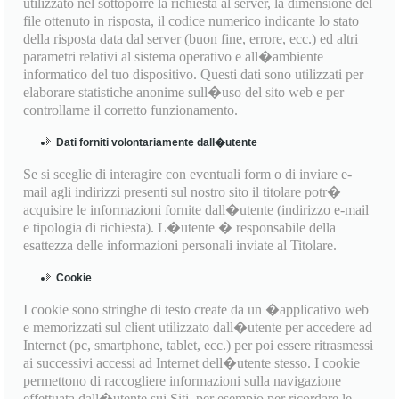
utilizzato nel sottoporre la richiesta al server, la dimensione del
file ottenuto in risposta, il codice numerico indicante lo stato
della risposta data dal server (buon fine, errore, ecc.) ed altri
parametri relativi al sistema operativo e all�ambiente
informatico del tuo dispositivo. Questi dati sono utilizzati per
elaborare statistiche anonime sull�uso del sito web e per
controllarne il corretto funzionamento.
Dati forniti volontariamente dall�utente
Se si sceglie di interagire con eventuali form o di inviare e-
mail agli indirizzi presenti sul nostro sito il titolare potr�
acquisire le informazioni fornite dall�utente (indirizzo e-mail
e tipologia di richiesta). L�utente � responsabile della
esattezza delle informazioni personali inviate al Titolare.
Cookie
I cookie sono stringhe di testo create da un �applicativo web
e memorizzati sul client utilizzato dall�utente per accedere ad
Internet (pc, smartphone, tablet, ecc.) per poi essere ritrasmessi
ai successivi accessi ad Internet dell�utente stesso. I cookie
permettono di raccogliere informazioni sulla navigazione
effettuata dall�utente sui Siti, per esempio per ricordare le