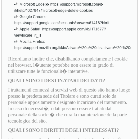
Microsoft Edge:� https: //support.microsoft.com/it-
it/help/4027947/microsoft-edge-delete-cookies
Google Chrome:
https://support.google.com/accounts/answer/61416?hl=it
Apple Safari: https://support.apple.com/kb/HT1677?
viewlocale=it_IT
Mozilla Firefox:
https://support.mozilla.org/it/kb/Attivare%20e%20disattivare%20i%20cook
Ricordiamo inoltre che, disabilitando completamente i cookie
nel browser, l�utente potrebbe non essere in grado di
utilizzare tutte le funzionalit� interattive.
QUALI SONO I DESTINATARI DEI DATI?
I trattamenti connessi ai servizi web di questo sito hanno luogo
presso la predetta sede del Titolare e sono curati solo da
personale appositamente designato incaricato del trattamento.
In caso di necessit�, i dati possono essere trattati dal
personale della societ� che cura la manutenzione della parte
tecnologica del sito.
QUALI SONO I DIRITTI DEGLI INTERESSATI?