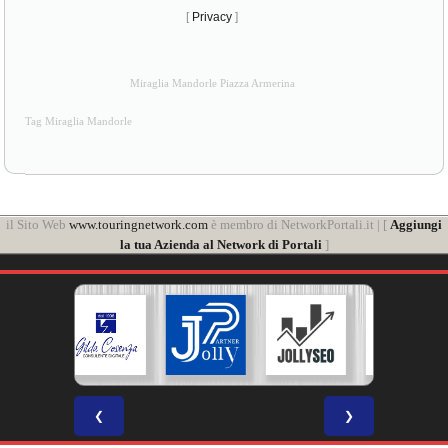
[
Privacy
]
Miraglia Mandorle Piazza Armerina
Tag Miraglia Mandorle
il Sito Web
www.touringnetwork.com
è membro di NetworkPortali.it | [
Aggiungi
la tua Azienda al Network di Portali
]
❮
❯