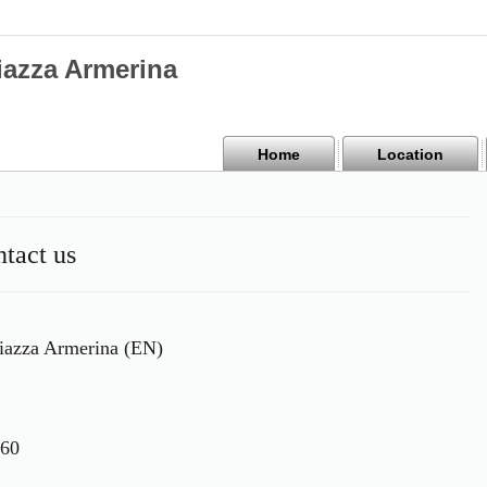
iazza Armerina
Home
Location
tact us
Piazza Armerina (EN)
660