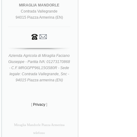
MIRAGLIA MANDORLE
Contrada Vallegrande
94015 Piazza Armerina (EN)
Azienda Agricola di Miraglia Faciano
Giuseppe - Partita IVA: 01273170868
- C.F. MRGGPP96L15G580R - Sede
legale: Contrada Vallegrande, Snc -
94015 Piazza armerina (EN)
[
Privacy
]
Miraglia Mandorle Piazza Armerina
telefono