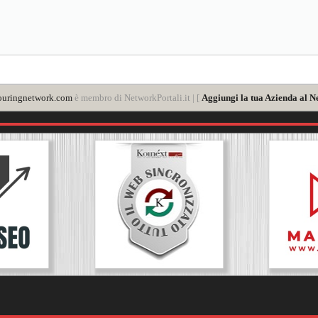
ouringnetwork.com
è membro di NetworkPortali.it | [
Aggiungi la tua Azienda al N