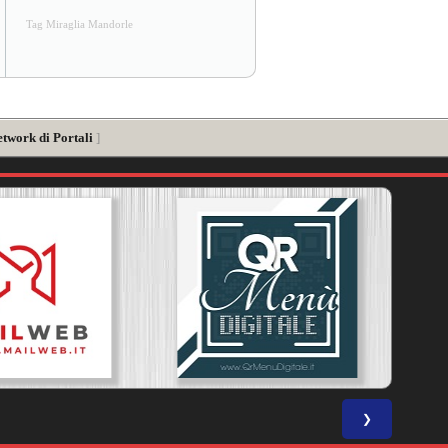
Tag Miraglia Mandorle
etwork di Portali
]
❯