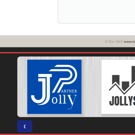
il Sito Web
www.t
❮