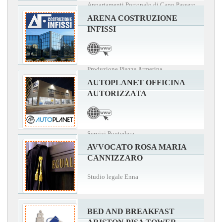
Appartamenti Portopalo di Capo Passero
ARENA COSTRUZIONE
INFISSI
Produzione Piazza Armerina
AUTOPLANET OFFICINA
AUTORIZZATA
Servizi Pontedera
AVVOCATO ROSA MARIA
CANNIZZARO
Studio legale Enna
BED AND BREAKFAST