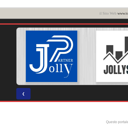
il Sito Web
www.t
❮
Questo portal