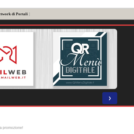
etwork di Portali
]
❯
la promozione!