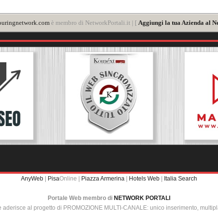
ouringnetwork.com
è membro di NetworkPortali.it | [
Aggiungi la tua Azienda al N
AnyWeb
|
Pisa
Online |
Piazza Armerina
|
Hotels Web
|
Italia Search
Portale Web membro di
NETWORK PORTALI
e aderisce al progetto di PROMOZIONE MULTI-CANALE: unico inserimento, multip