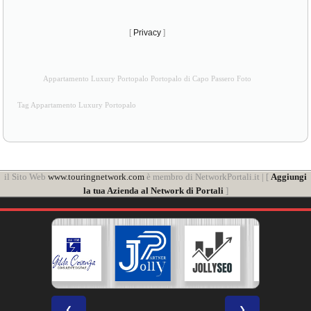
[
Privacy
]
Appartamento Luxury Portopalo Portopalo di Capo Passero Foto
Tag Appartamento Luxury Portopalo
il Sito Web
www.touringnetwork.com
è membro di NetworkPortali.it | [
Aggiungi
la tua Azienda al Network di Portali
]
❮
❯